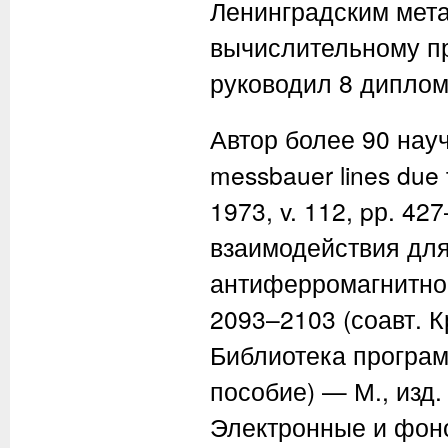
Ленинградским мета
вычислительному п
руководил 8 дипло
Автор более 90 науч
messbauer lines due t
1973, v. 112, pр. 42
взаимодействия для
антиферромагнитном 
2093–2103 (соавт. К
Библиотека програм
пособие) — М., изд. 
Электронные и фон