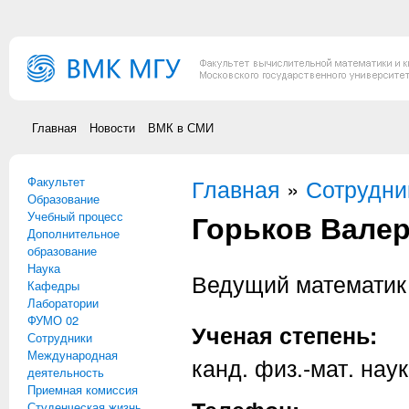
Перейти к основному содержанию
Главная
Новости
ВМК в СМИ
Факультет
Вы здесь
Главная
»
Сотрудни
Образование
Горьков Вале
Учебный процесс
Дополнительное
образование
Наука
Ведущий математик
Кафедры
Лаборатории
ФУМО 02
Ученая степень:
Сотрудники
Международная
канд. физ.-мат. наук
деятельность
Приемная комиссия
Студенческая жизнь