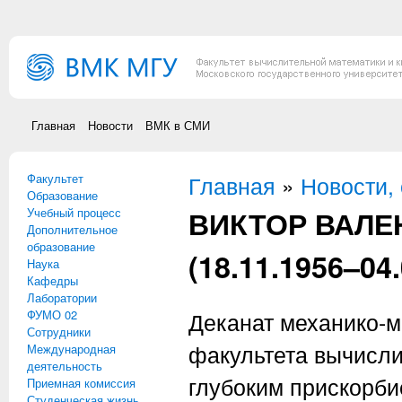
Перейти к основному содержанию
Главная
Новости
ВМК в СМИ
Факультет
Вы здесь
Главная
»
Новости,
Образование
ВИКТОР ВАЛЕ
Учебный процесс
Дополнительное
образование
(18.11.1956–04.
Наука
Кафедры
Лаборатории
ФУМО 02
Деканат механико-м
Сотрудники
факультета вычисли
Международная
деятельность
глубоким прискорби
Приемная комиссия
Студенческая жизнь