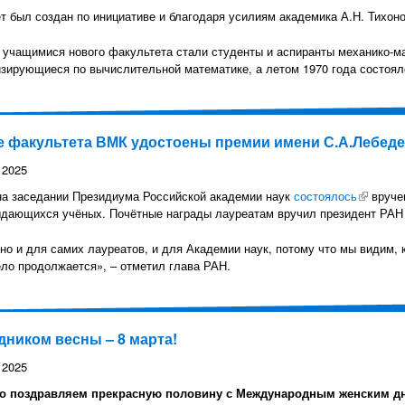
т был создан по инициативе и благодаря усилиям академика А.Н. Тихон
учащимися нового факультета стали студенты и аспиранты механико-ма
зирующиеся по вычислительной математике, а летом 1970 года состоял
 факультета ВМК удостоены премии имени С.А.Лебед
 2025
на заседании Президиума Российской академии наук
состоялось
(внешня
вруче
дающихся учёных. Почётные награды лауреатам вручил президент РАН 
но и для самих лауреатов, и для Академии наук, потому что мы видим,
ело продолжается», – отметил глава РАН.
дником весны – 8 марта!
 2025
о поздравляем прекрасную половину с Международным женским дн