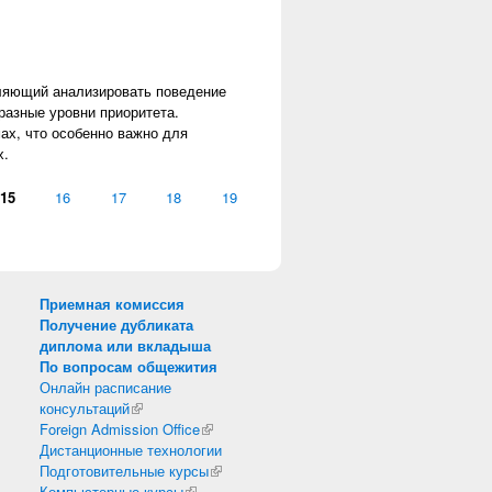
ляющий анализировать поведение
разные уровни приоритета.
ах, что особенно важно для
х.
15
16
17
18
19
Приемная комиссия
Получение дубликата
диплома или вкладыша
По вопросам общежития
Онлайн расписание
консультаций
(внешняя ссылка)
Foreign Admission Office
(внешняя ссылка)
Дистанционные технологии
Подготовительные курсы
(внешняя ссылка)
Компьютерные курсы
(внешняя ссылка)