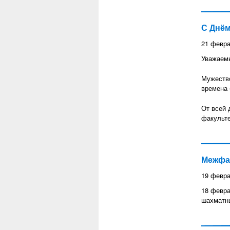
С Днём
21 февра
Уважаемы
Мужество
времена 
От всей 
факульте
Межфа
19 февра
18 февра
шахматны