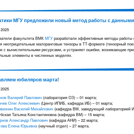
тики МГУ предложили новый метод работы с данными
 2025
ватели факультета ВМК
МГУ
разработали эффективные методы работы 
я неотрицательные малоранговые тензоры в ТТ-формате (тензорный пое
е с вычислительными ресурсами, и устраняет ошибки, возникающие при 
льные элементы в численных моделях.
авляем юбиляров марта!
 2025
ьков Валерий Павлович
(лаборатория ОЗ) – 01 марта;
ачев Олег Алексеевич
(Центр ИПИБ, кафедра ИБ) – 01 марта;
овизнин Василий Михайлович
(кафедра ВМ, заведующий лабораторией ИМ
убская Татьяна Константиновна (кафедра ВМ) – 15 марта;
рнов Александр Павлович
(кафедра АНИ) – 22 марта;
гова Елена Юрьевна
(научный отдел) – 27 марта.