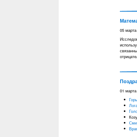
Матема
05 марта
Исследо
использу
связанны
отрицате
Поздр
01 марта
Гор
Лог
Гол
Коз
Сми
Вра