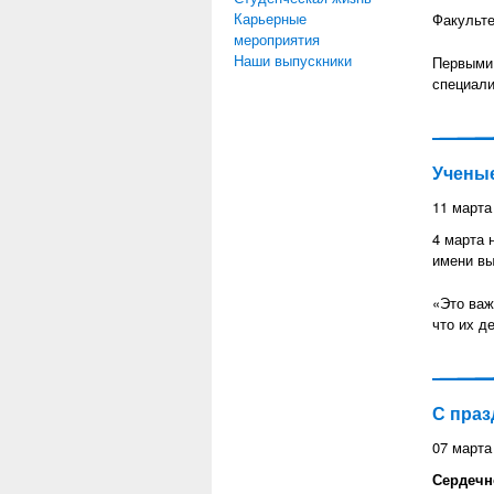
Карьерные
Факульте
мероприятия
Наши выпускники
Первыми 
специали
Ученые
11 марта
4 марта 
имени вы
«Это важ
что их д
С праз
07 марта
Сердечн