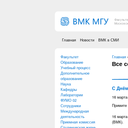
Перейти к основному содержанию
Главная
Новости
ВМК в СМИ
Факультет
Вы зд
Главная
Образование
Все 
Учебный процесс
Дополнительное
образование
Наука
С Днём
Кафедры
Лаборатории
16 марта
ФУМО 02
Примите 
Сотрудники
Международная
деятельность
16 марта
Приемная комиссия
(ВМК).
Студенческая жизнь