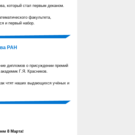
ова, который стал первым деканом.
тематического факультета,
ся и первый набор.
ева РАН
я ссылка)
ние дипломов о присуждении премий
академик Г.Я. Красников.
 как чтят наших выдающихся учёных и
ем 8 Марта!