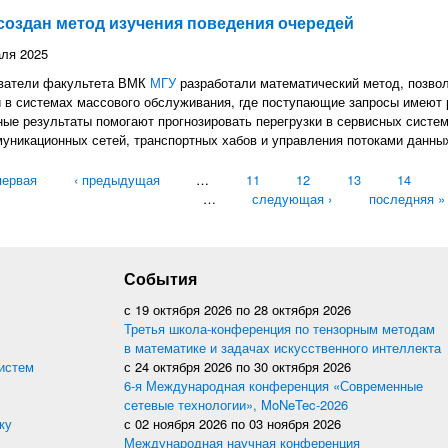
создан метод изучения поведения очередей
ля 2025
ватели факультета ВМК
МГУ
разработали математический метод, позво
 в системах массового обслуживания, где поступающие запросы имеют 
ые результаты помогают прогнозировать перегрузки в сервисных систем
уникационных сетей, транспортных хабов и управления потоками данны
ицы
первая
‹ предыдущая
…
11
12
13
14
…
следующая ›
последняя »
События
с
19 октября 2026
по
28 октября 2026
Третья школа-конференция по тензорным методам
в математике и задачах искусственного интеллекта
истем
с
24 октября 2026
по
30 октября 2026
6-я Международная конференция «Современные
сетевые технологии», MoNeTec-2026
ку
с
02 ноября 2026
по
03 ноября 2026
Международная научная конференция