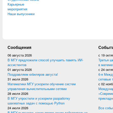
Карьерные
мероприятия
Наши выпускники
Сообщения
Событ
06 августа 2026
с
19 октя
В МГУ предложили способ улучшить память ИИ-
Третья ш
ассистентов
в матема
01 августа 2026
с
24 октя
Поздравляем юбиляров августа!
6-я Межд
31 июля 2026
сетевые 
Математики МГУ ускорили обучение систем
с
02 нояб
управления вычислительными сетями
Междунар
28 июля 2026
«Совреме
В МГУ упростили и ускорили разработку
прикладн
шахматных задач с помощью Python
24 июля 2026
Все событ
В МГУ выяснили, какие промо-акции действительно