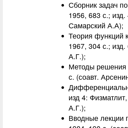
Сборник задач по
1956, 683 с.; изд.
Самарский А.А);
Теория функций к
1967, 304 с.; изд
А.Г.);
Методы решения н
с. (соавт. Арсенин
Дифференциальные
изд 4: Физматлит
А.Г.);
Вводные лекции п