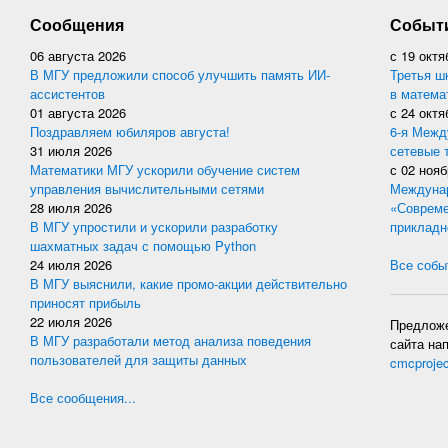
Сообщения
Событ
06 августа 2026
с
19 октя
В МГУ предложили способ улучшить память ИИ-
Третья ш
ассистентов
в матема
01 августа 2026
с
24 октя
Поздравляем юбиляров августа!
6-я Межд
31 июля 2026
сетевые 
Математики МГУ ускорили обучение систем
с
02 нояб
управления вычислительными сетями
Междунар
28 июля 2026
«Совреме
В МГУ упростили и ускорили разработку
прикладн
шахматных задач с помощью Python
24 июля 2026
Все событ
В МГУ выяснили, какие промо-акции действительно
приносят прибыль
22 июля 2026
Предложе
В МГУ разработали метод анализа поведения
сайта на
пользователей для защиты данных
cmcproje
Все сообщения...