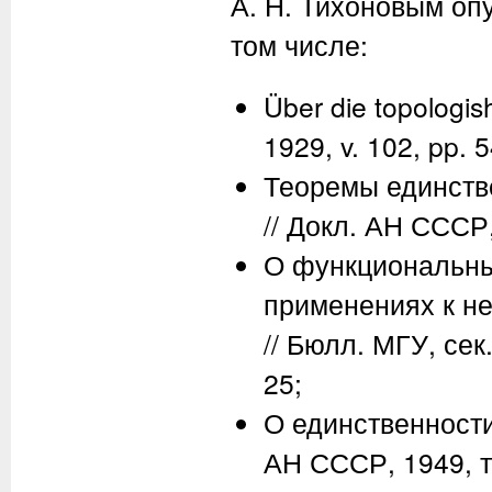
А. Н. Тихоновым
опу
том числе:
Über die topologi
1929, v. 102, pp. 
Теоремы единств
// Докл. АН СССР, 
О функциональных
применениях к н
// Бюлл. МГУ, сек. 
25;
О единственности
АН СССР, 1949, т.