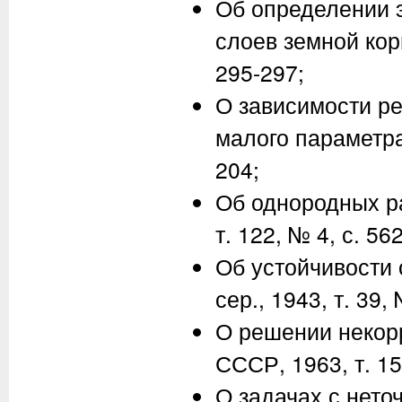
Об определении э
слоев земной коры
295-297;
О зависимости р
малого параметра /
204;
Об однородных ра
т. 122, № 4, с. 56
Об устойчивости 
сер., 1943, т. 39,
О решении некорр
СССР, 1963, т. 15
О задачах с нето