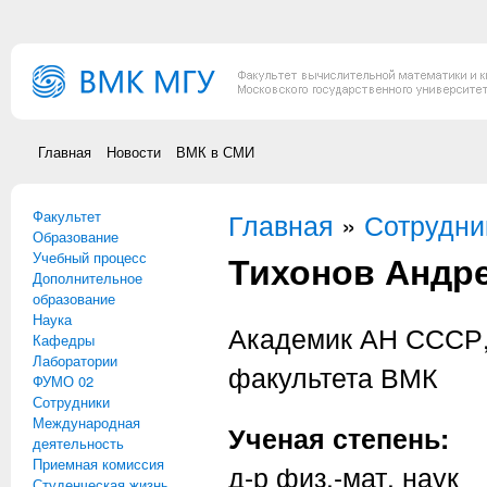
Перейти к основному содержанию
Главная
Новости
ВМК в СМИ
Факультет
Вы здесь
Главная
»
Сотрудни
Образование
Тихонов Андр
Учебный процесс
Дополнительное
образование
Наука
Академик АН СССР,
Кафедры
Лаборатории
факультета ВМК
ФУМО 02
Сотрудники
Международная
Ученая степень:
деятельность
Приемная комиссия
д-р физ.-мат. наук
Студенческая жизнь