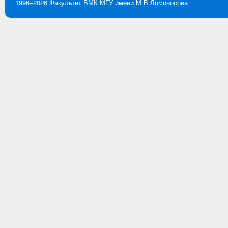
1996–2026
Факультет ВМК
МГУ имени М.В.Ломоносова