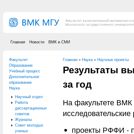
Перейти к основному содержанию
Главная
Новости
ВМК в СМИ
Факультет
Вы здесь
Главная
»
Наука
»
Научные проекты
Образование
Результаты в
Учебный процесс
Дополнительное
за год
образование
Наука
Научный отдел
На факультете ВМК
Работа
диссертационных
исследовательские 
советов
Журналы
Совет молодых
проекты РФФИ - 
ученых