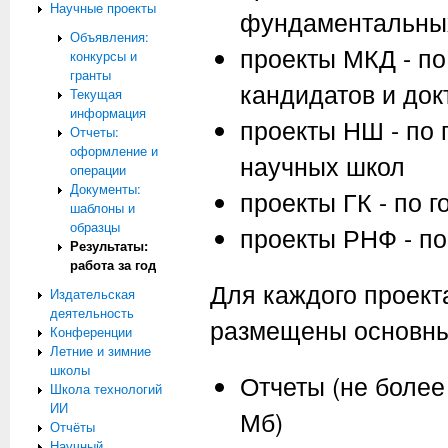
Научные проекты
фундаментальны
Объявления:
проекты МКД - п
конкурсы и
гранты
кандидатов и док
Текущая
информация
проекты НШ - по
Отчеты:
оформление и
научных школ
операции
Документы:
проекты ГК - по 
шаблоны и
образцы
проекты РНФ - по
Результаты:
работа за год
Для каждого проект
Издательская
деятельность
размещены основны
Конференции
Летние и зимние
школы
Отчеты (не более
Школа технологий
ИИ
Мб)
Отчёты
Научный