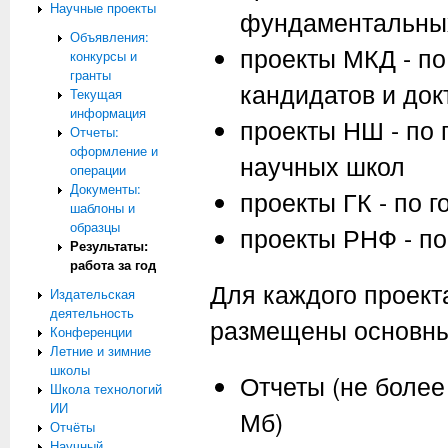
Научные проекты
фундаментальны
Объявления:
проекты МКД - п
конкурсы и
гранты
кандидатов и док
Текущая
информация
проекты НШ - по
Отчеты:
оформление и
научных школ
операции
Документы:
проекты ГК - по 
шаблоны и
образцы
проекты РНФ - по
Результаты:
работа за год
Для каждого проект
Издательская
деятельность
размещены основны
Конференции
Летние и зимние
школы
Отчеты (не более
Школа технологий
ИИ
Мб)
Отчёты
Научный