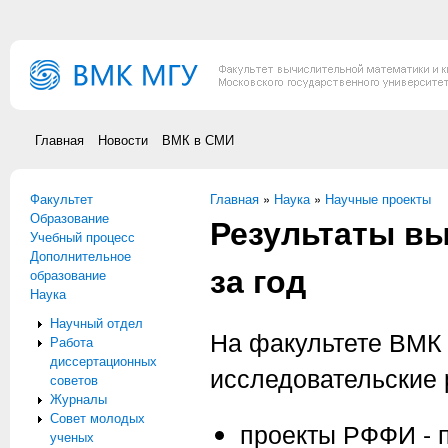
Перейти к основному содержанию
Главная
Новости
ВМК в СМИ
Факультет
Вы здесь
Главная
»
Наука
»
Научные проекты
Образование
Результаты в
Учебный процесс
Дополнительное
за год
образование
Наука
Научный отдел
На факультете ВМК
Работа
диссертационных
исследовательские 
советов
Журналы
Совет молодых
проекты РФФИ - 
ученых